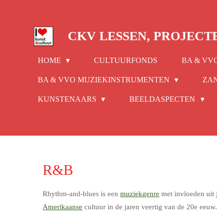
Ga
direct
CKV LESSEN, PROJECT
naar
de
HOME
CULTUURFONDS
BA & VV
hoofdinhoud
BA & VVO MUZIEKINSTRUMENTEN
ZA
KUNSTENAARS
BEELDASPECTEN
R&B
Rhythm-and-blues is een
muziekgenre
met invloeden uit
Amerikaanse
cultuur in de jaren veertig van de 20e eeuw