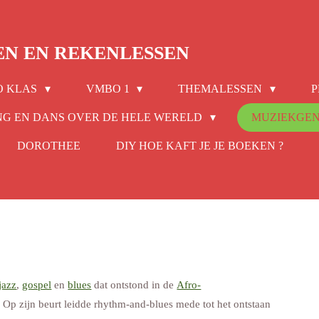
EN EN REKENLESSEN
O KLAS
VMBO 1
THEMALESSEN
P
NG EN DANS OVER DE HELE WERELD
MUZIEKGE
DOROTHEE
DIY HOE KAFT JE JE BOEKEN ?
jazz
,
gospel
en
blues
dat ontstond in de
Afro-
. Op zijn beurt leidde rhythm-and-blues mede tot het ontstaan