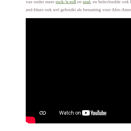
van onder meer
rock-'n-roll
en
soul
, en beïnvloedde ook
and-blues ook wel gebruikt als benaming voor Afro-Ame