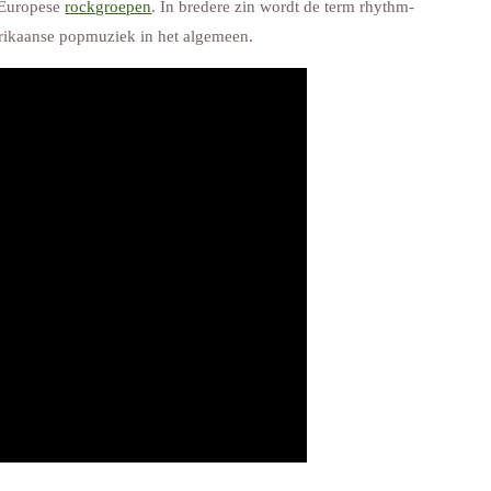
 Europese
rockgroepen
. In bredere zin wordt de term rhythm-
rikaanse popmuziek in het algemeen.